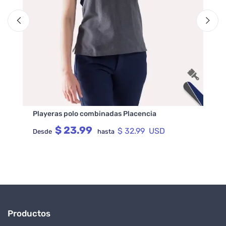
re
re
Playeras polo combinadas Placencia
$ 23.99
$ 32.99 USD
Desde
hasta
Productos