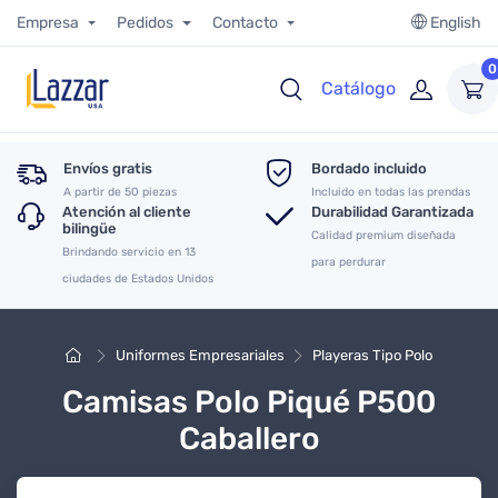
Empresa
Pedidos
Contacto
English
0
Catálogo
Envíos gratis
Bordado incluido
A partir de 50 piezas
Incluido en todas las prendas
Atención al cliente
Durabilidad Garantizada
bilingüe
Calidad premium diseñada
Brindando servicio en 13
para perdurar
ciudades de Estados Unidos
Uniformes Empresariales
Playeras Tipo Polo
Camisas Polo Piqué P500
Caballero