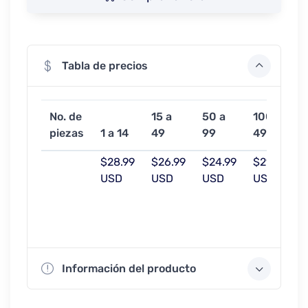
Tabla de precios
No. de
15 a
50 a
100 a
5
piezas
1 a 14
49
99
499
$28.99
$26.99
$24.99
$21.99
$
USD
USD
USD
USD
Información del producto