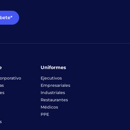
íbete*
e
Uniformes
orporativo
Ejecutivos
as
Empresariales
es
Industriales
Restaurantes
Médicos
PPE
s