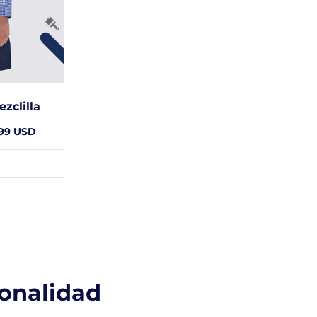
zclilla
.99 USD
ionalidad