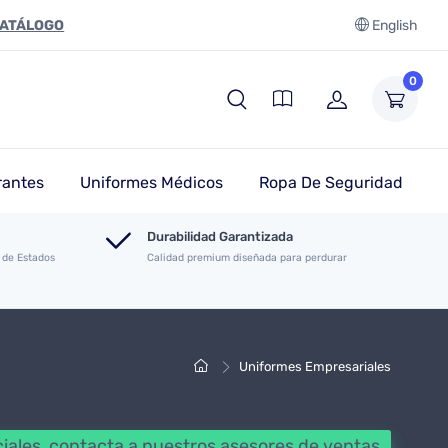
CATÁLOGO
English
0
rantes
Uniformes Médicos
Ropa De Seguridad
Durabilidad Garantizada
 de Estados
Calidad premium diseñada para perdurar
Uniformes Empresariales
iales, contacta a nuestros asesores de ventas