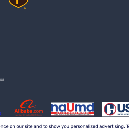
sales@lazzarusa.com
sa
nce on our site and to show you personalized advertising. T