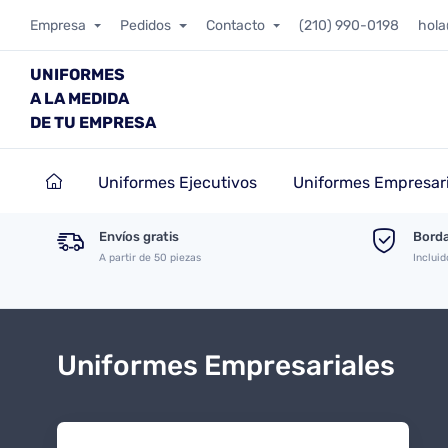
Empresa
Pedidos
Contacto
(210) 990-0198
hol
UNIFORMES
A LA MEDIDA
DE TU EMPRESA
Uniformes Ejecutivos
Uniformes Empresari
Envíos gratis
Borda
A partir de 50 piezas
Incluid
Uniformes Empresariales