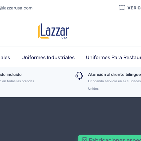
a@lazzarusa.com
VER 
ales
Uniformes Industriales
Uniformes Para Restau
do incluido
Atención al cliente bilingüe
o en todas las prendas
Brindando servicio en 13 ciudades
Unidos
Fabricaciones espec