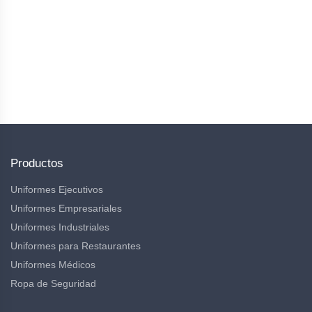
logo gratis
lo
servic
Uriel
después de
recomiendo
la fec
Liliana
Sarai
Ordaz
Cruces
Martinez
ciertas
Link
madre
02/2022
09/2022
04/2022
prendas y te
comp
entregan a
aquí 
domicilio
fan de
Link
tiend
recom
Link
Productos
Uniformes Ejecutivos
Uniformes Empresariales
Uniformes Industriales
Uniformes para Restaurantes
Uniformes Médicos
Ropa de Seguridad