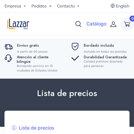
Empresa
Pedidos
Contacto
English
0
Catálogo
Envíos gratis
Bordado incluido
A partir de 50 piezas
Incluido en todas las prendas
Atención al cliente
Durabilidad Garantizada
bilingüe
Calidad premium diseñada
Brindando servicio en 13
para perdurar
ciudades de Estados Unidos
Lista de precios
Lista de precios