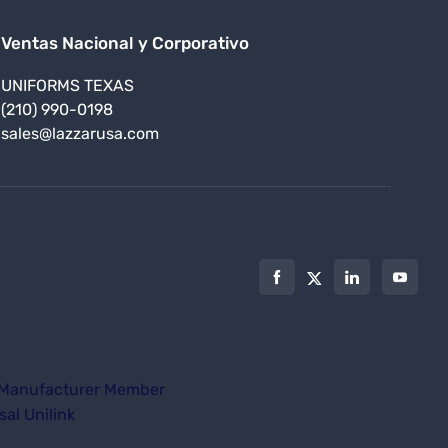
Ventas Nacional y Corporativo
UNIFORMS CALIFORNIA
UNIFO
(619) 245-7561
(305)
hello@lazzarusa.com
hola@