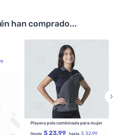
ién han comprado...
99
Playera polo combinada para mujer
$ 23.99
$ 32.99
Desde
hasta