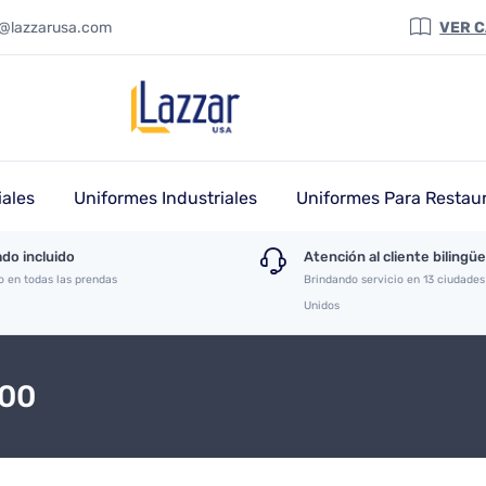
a@lazzarusa.com
VER 
ales
Uniformes Industriales
Uniformes Para Restau
do incluido
Atención al cliente bilingüe
o en todas las prendas
Brindando servicio en 13 ciudades
Unidos
500