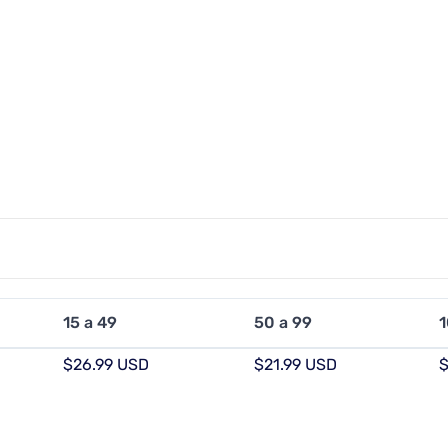
15 a 49
50 a 99
1
$26.99 USD
$21.99 USD
$