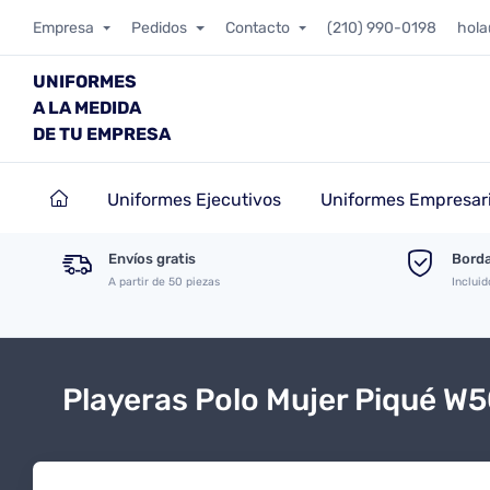
Empresa
Pedidos
Contacto
(210) 990-0198
hol
UNIFORMES
A LA MEDIDA
DE TU EMPRESA
Uniformes Ejecutivos
Uniformes Empresari
Envíos gratis
Borda
A partir de 50 piezas
Incluid
Playeras Polo Mujer Piqué W