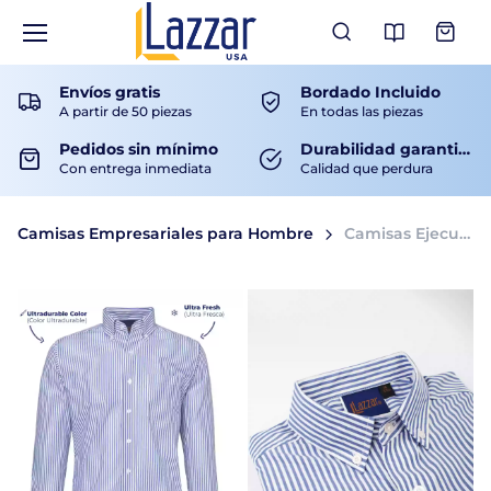
Ver Catá
Envíos gratis
Bordado Incluido
A partir de 50 piezas
En todas las piezas
Pedidos sin mínimo
Durabilidad garantizada
Con entrega inmediata
Calidad que perdura
Camisas Empresariales para Hombre
Camisas Ejecutivas de Rayas