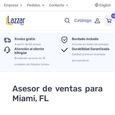
Empresa
Pedidos
Contacto
English
0
Catálogo
Envíos gratis
Bordado incluido
A partir de 50 piezas
Incluido en todas las prendas
Atención al cliente
Durabilidad Garantizada
bilingüe
Calidad premium diseñada
Brindando servicio en 13
para perdurar
ciudades de Estados Unidos
Asesor de ventas para
Miami, FL